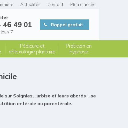
firmière
Actualités
Contact
Plan d'accès
cter
 46 49 01
Rappel gratuit
 jour/ 7
Pédicure et
Praticien en
e
réflexologie plantaire
hypnose
icile
le sur Soignies
, Jurbise et leurs abords – se
utrition entérale ou parentérale
.