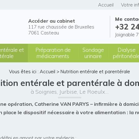
Accueil
Votre in
Me conta
Accéder au cabinet
+32 24
117 rue chaussée de Bruxelles
7061 Casteau
Joignable 7
entérale et
Préparation de
Sondage
Dialyse
térale
médicaments
urinaire
péritonéal
Vous êtes ici :
Accueil
> Nutrition entérale et parentérale
ition entérale et parentérale à dom
à Soignies, Jurbise, Le Roeulx…
d’une opération, Catherine VAN PARYS –
infirmière à domici
 place le dispositif nécessaire à votre alimentation :
la n
é défini en amont par votre médecin :