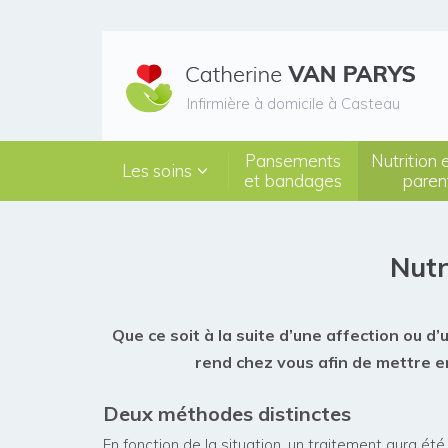
Infirmière à domicile à Casteau
Pansements
Nutrition 
Les soins
et bandages
paren
Nutr
Que ce soit à la suite d’une affection ou 
rend chez vous afin de mettre en
Deux méthodes distinctes
En fonction de la situation, un traitement aura ét